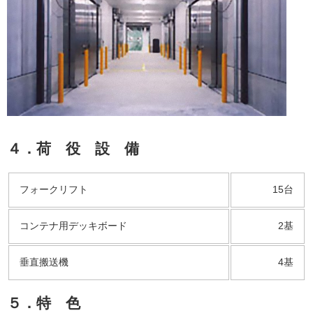
４．荷 役 設 備
フォークリフト
15台
コンテナ用デッキボード
2基
垂直搬送機
4基
５．特 色