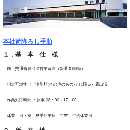
本社荷降ろし手順
１．基 本 仕 様
・国土交通省届出済営業倉庫（普通倉庫Ⅰ類）
・指定可燃物（「樹脂類(その他のもの)」に限る）届出済
・作業対応時間 ：原則 08：00～17：00
・休業：日・祝、夏季休業日、年末・年始休業日