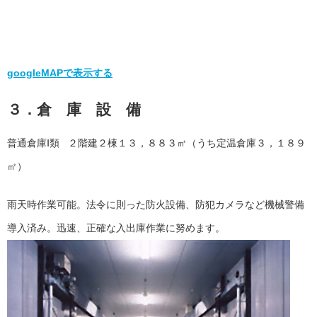
googleMAPで表示する
３．倉 庫 設 備
普通倉庫Ⅰ類 ２階建２棟１３，８８３㎡（うち定温倉庫３，１８９
㎡）
雨天時作業可能。法令に則った防火設備、防犯カメラなど機械警備
導入済み。迅速、正確な入出庫作業に努めます。