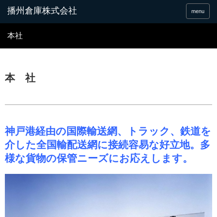
menu
本社
本 社
神戸港経由の国際輸送網、トラック、鉄道を
介した全国輸配送網に接続容易な
好立地。多
様な貨物の保管ニーズにお応えし
ます。