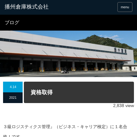
menu
ブログ
4.14
資格取得
2021
2,838 view
３級ロジスティクス管理』（ビジネス・キャリア検定）に１名合
格！です。