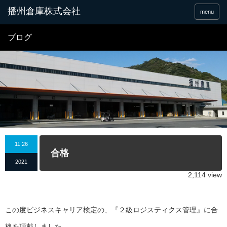
menu
ブログ
11.26
合格
2021
2,114 view
この度ビジネスキャリア検定の、『２級ロジスティクス管理』に合
格を頂戴しました。