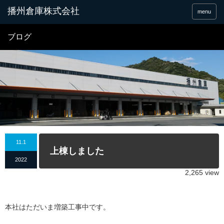
menu
ブログ
11.1
上棟しました
2022
2,265 view
本社はただいま増築工事中です。